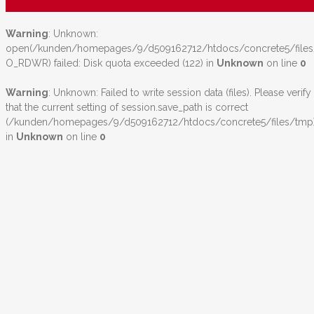
Warning
: Unknown:
open(/kunden/homepages/9/d509162712/htdocs/concrete5/file
O_RDWR) failed: Disk quota exceeded (122) in
Unknown
on line
0
Warning
: Unknown: Failed to write session data (files). Please verify
that the current setting of session.save_path is correct
(/kunden/homepages/9/d509162712/htdocs/concrete5/files/tmp
in
Unknown
on line
0